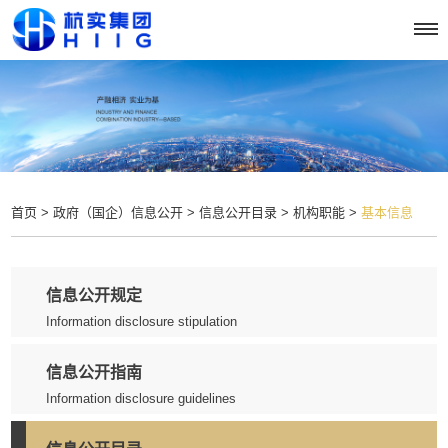
首页 >
政府（国企）信息公开 >
信息公开目录 >
机构职能 >
基本信息
信息公开规定
Information disclosure stipulation
信息公开指南
Information disclosure guidelines